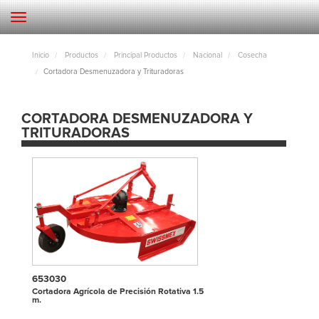
Inicio
Productos
Principal Productos
Nacional
Cosecha
Cortadora Desmenuzadora y Trituradoras
CORTADORA DESMENUZADORA Y
TRITURADORAS
653030
Cortadora Agrícola de Precisión Rotativa 1.5
m.